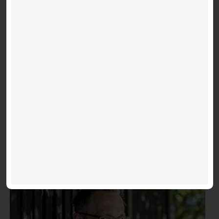
Mange ringer Diabeteslinjen og spør:
Bør jeg frykte koronaviruset?
27.02.2020