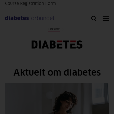
Course Registration Form
Til
hovedinnhold
Bli
Logg
Søk
Meny
medlem
inn
Forside
Aktuelt om diabetes