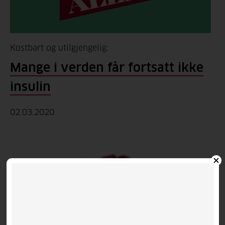
Kostbart og utilgjengelig:
Mange i verden får fortsatt ikke
insulin
02.03.2020