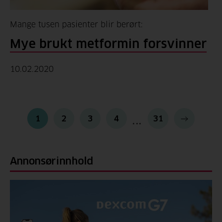
Mange tusen pasienter blir berørt:
Mye brukt metformin forsvinner
10.02.2020
1
2
3
4
31
Annonsørinnhold